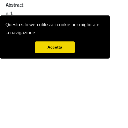
Abstract
n.d.
Full-text
Questo sito web utilizza i cookie per migliorare
la navigazione.
Accetta
Rivista storica fondata nel 1978 da
Sergio
Anselmi
con Renzo Paci,
Ercole Sori e
Bandino