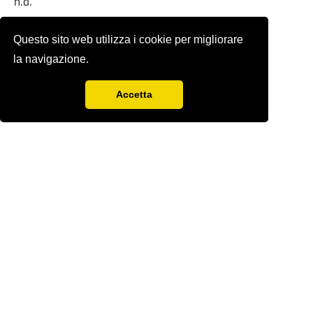
n.d.
Full-text
Questo sito web utilizza i cookie per migliorare
la navigazione.
Accetta
Rivista storica fondata nel 1978 da
Sergio
Anselmi
con Renzo Paci,
Ercole Sori e
Bandino
Giacomo Zenobi