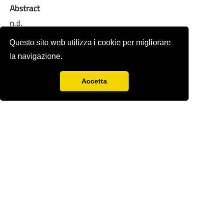
Abstract
n.d.
Full-text
Questo sito web utilizza i cookie per migliorare
la navigazione.
Accetta
Rivista storica fondata nel 1978 da
Sergio
Anselmi
con Renzo Paci,
Ercole Sori e
Bandino