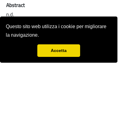
Abstract
n.d.
Full-text
Questo sito web utilizza i cookie per migliorare
la navigazione.
Accetta
Rivista storica fondata nel 1978 da
Sergio
Anselmi
con Renzo Paci,
Ercole Sori e
Bandino