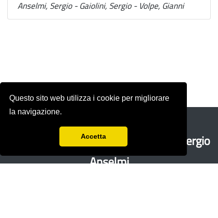
Anselmi, Sergio - Gaiolini, Sergio - Volpe, Gianni
Questo sito web utilizza i cookie per migliorare
la navigazione.
Rivista storica fondata nel 1978 da
Sergio
Accetta
Anselmi
con Renzo Paci,
Ercole Sori e
Bandino
Giacomo Zenobi