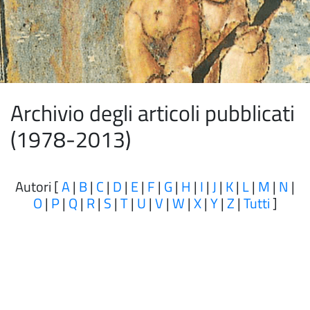
Archivio degli articoli pubblicati
(1978-2013)
Autori [
A
|
B
|
C
|
D
|
E
|
F
|
G
|
H
|
I
|
J
|
K
|
L
|
M
|
N
|
O
|
P
|
Q
|
R
|
S
|
T
|
U
|
V
|
W
|
X
|
Y
|
Z
|
Tutti
]