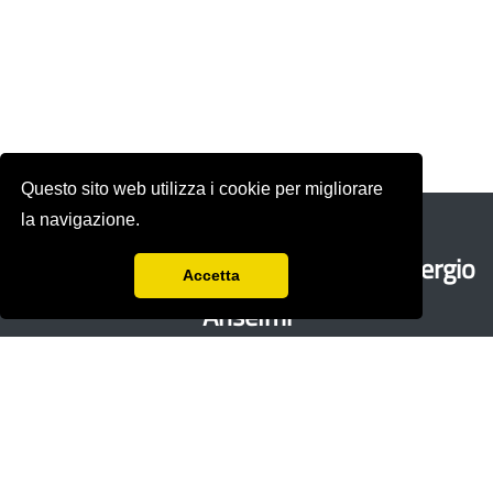
Questo sito web utilizza i cookie per migliorare
la navigazione.
Rivista storica fondata nel 1978 da
Sergio
Accetta
Anselmi
con Renzo Paci,
Ercole Sori e
Bandino
Giacomo Zenobi