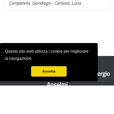
Campetella, Giandiego - Cardona, Lucia
Questo sito web utilizza i cookie per migliorare
la navigazione.
Rivista storica fondata nel 1978 da
Sergio
Accetta
Anselmi
con Renzo Paci,
Ercole Sori e
Bandino
Giacomo Zenobi