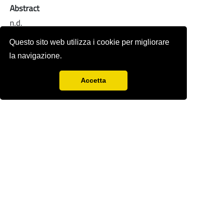
Abstract
n.d.
Full-text
Questo sito web utilizza i cookie per migliorare
la navigazione.
Accetta
Rivista storica fondata nel 1978 da
Sergio
Anselmi
con Renzo Paci,
Ercole Sori e
Bandino