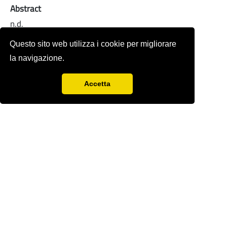
Abstract
n.d.
Full-text
Questo sito web utilizza i cookie per migliorare
la navigazione.
Accetta
Rivista storica fondata nel 1978 da
Sergio
Anselmi
con Renzo Paci,
Ercole Sori e
Bandino