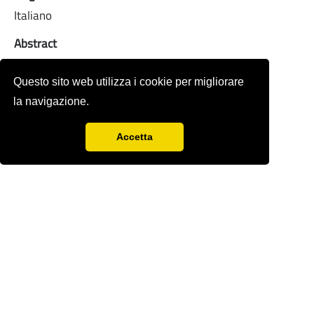
Italiano
Abstract
n.d.
Questo sito web utilizza i cookie per migliorare
Full-text
la navigazione.
Accetta
Rivista storica fondata nel 1978 da
Sergio
Anselmi