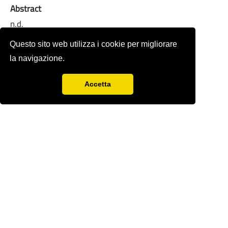
Abstract
n.d.
Full-text
Questo sito web utilizza i cookie per migliorare
la navigazione.
Accetta
Rivista storica fondata nel 1978 da
Sergio
Anselmi
con Renzo Paci,
Ercole Sori e
Bandino