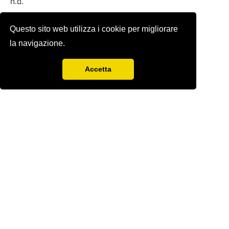
n.d.
Full-text
Questo sito web utilizza i cookie per migliorare
la navigazione.
Accetta
Rivista storica fondata nel 1978 da
Sergio
Anselmi
con Renzo Paci,
Ercole Sori e
Bandino
Giacomo Zenobi