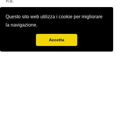
n.d.
Full-text
Questo sito web utilizza i cookie per migliorare
la navigazione.
Accetta
Rivista storica fondata nel 1978 da
Sergio
Anselmi
con Renzo Paci,
Ercole Sori e
Bandino
Giacomo Zenobi