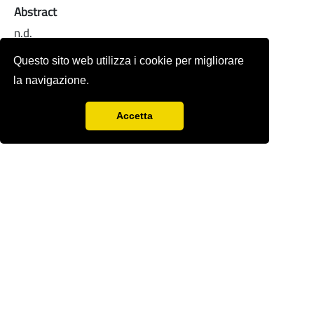
Abstract
n.d.
Full-text
Questo sito web utilizza i cookie per migliorare
la navigazione.
Accetta
Rivista storica fondata nel 1978 da
Sergio
Anselmi
con Renzo Paci,
Ercole Sori e
Bandino