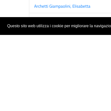
Archetti Giampaolini, Elisabetta
Armiero, Marco
Questo sito web utilizza i cookie per migliorare la navigazi
Astore, Marianna
Aymard, Maurice