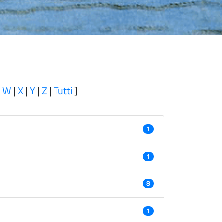
|
W
|
X
|
Y
|
Z
|
Tutti
]
1
1
8
1