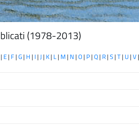
ubblicati (1978-2013)
|
E
|
F
|
G
|
H
|
I
|
J
|
K
|
L
|
M
|
N
|
O
|
P
|
Q
|
R
|
S
|
T
|
U
|
V