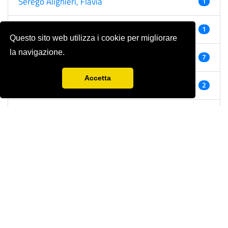
Serego Alighieri, Flavia
1
Serenelli, Francesca
1
Questo sito web utilizza i cookie per migliorare
la navigazione.
Severini, Marco
7
Accetta
Silvestro, Alberto
2
Silvestro, Silvia
1
Sissa, Mario
1
Socci, Marco
1
Sorcinelli, Paolo
4
Sorgonà, Gregorio
1