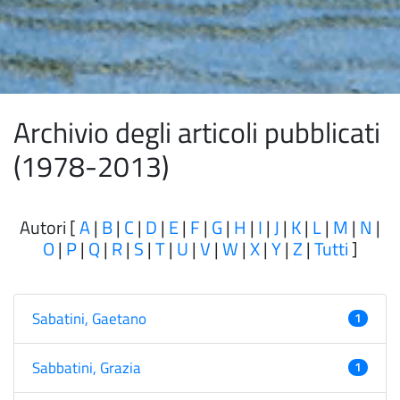
Archivio degli articoli pubblicati
(1978-2013)
Autori [
A
|
B
|
C
|
D
|
E
|
F
|
G
|
H
|
I
|
J
|
K
|
L
|
M
|
N
|
O
|
P
|
Q
|
R
|
S
|
T
|
U
|
V
|
W
|
X
|
Y
|
Z
|
Tutti
]
Sabatini, Gaetano
1
Sabbatini, Grazia
1