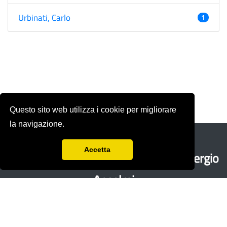
Urbinati, Carlo
1
Questo sito web utilizza i cookie per migliorare
la navigazione.
Accetta
Rivista storica fondata nel 1978 da
Sergio
Anselmi
con Renzo Paci,
Ercole Sori e
Bandino
Giacomo Zenobi