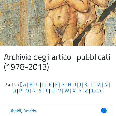
Archivio degli articoli pubblicati
(1978-2013)
Autori [
A
|
B
|
C
|
D
|
E
|
F
|
G
|
H
|
I
|
J
|
K
|
L
|
M
|
N
|
O
|
P
|
Q
|
R
|
S
|
T
|
U
|
V
|
W
|
X
|
Y
|
Z
|
Tutti
]
Ubaldi, Davide
1