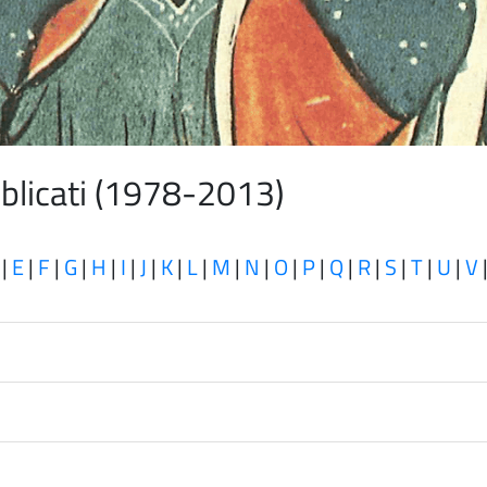
ubblicati (1978-2013)
|
E
|
F
|
G
|
H
|
I
|
J
|
K
|
L
|
M
|
N
|
O
|
P
|
Q
|
R
|
S
|
T
|
U
|
V