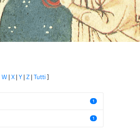
|
W
|
X
|
Y
|
Z
|
Tutti
]
1
1